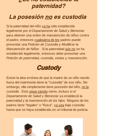
paternidad?
La posesión
no
es custodia
Si la paternidad del niño
ya ha
sido establecida
legalmente por el
Departamento de Salud y Bienestar
para obtener una orden de manutención de niños contra
el padre, entonces
cualquiera de los
padres puede
presentar una
Petición de Custodia y Modificar la
Manutención de Niños
. Si la paternidad
aún no
se ha
establecido legalmente, entonces debe presentar una
Petición de paternidad, custodia, visitas y manutención.
Custody
Existe la
idea errónea de
que la madre de un niño nacido
fuera del matrimonio tiene la "custodia" de ese niño. Sin
embargo, ella simplemente tiene
posesión
del niño,
no la
custodia
. Esto
sigue siendo
cierto, incluso si
el
Departamento de Salud y Bienestar
ya estableció la
paternidad
y
la manutención de los hijos.
Ninguno de los
padres tiene "legales" o "física",
ya sea
bajo custodia
hasta que se haya establecido en un tribunal de justicia.