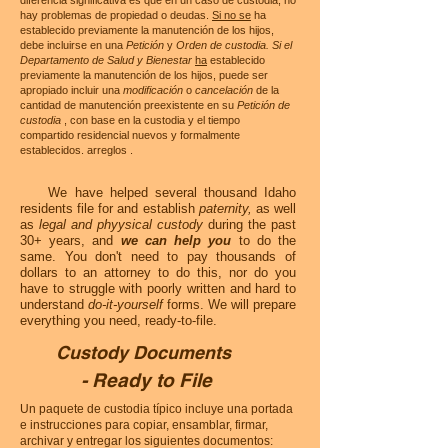
diferencia significativa es que en un caso de custodia, no
hay problemas de propiedad o deudas.
Si no se
ha
establecido previamente la manutención de los hijos,
debe incluirse en una
Petición
y
Orden de custodia.
Si el
Departamento de Salud y Bienestar
ha
establecido
previamente la manutención de los hijos, puede ser
apropiado incluir una
modificación
o
cancelación
de la
cantidad de manutención preexistente en su
Petición de
custodia
, con base en la custodia y el tiempo
compartido residencial nuevos y formalmente
establecidos. arreglos
.
We have helped several thousand Idaho
residents file for and establish
paternity,
as well
as
legal and phyysical custody
during the past
30+ years, and
we can help you
to do the
same. You don't need to pay thousands of
dollars to an attorney to do this, nor do you
have to struggle with poorly written and hard to
understand
do-it-yourself
forms. We will prepare
everything you need, ready-to-file.
Custody Documents
- Ready to File
Un paquete de custodia típico incluye una portada
e instrucciones para copiar, ensamblar, firmar,
archivar y entregar los siguientes documentos: