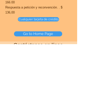
166.00
Respuesta a petición y reconvención. . $
136,00
Cualquier tarjeta de crédito
Go to Home Page
Contáctenos en línea
Envíenos un mensaje rápido, indicando la
naturaleza de su asunto legal o preguntas. No
podemos brindar asesoramiento legal real, pero
podemos brindarle
información legal
(que
no
es
lo mismo que un asesoramiento legal) y podemos
brindarle documentos legales listos para el
tribunal. Tan pronto como recibamos su
información de contacto, le enviaremos un
Cuestionario, adaptado a su asunto legal
específico, para obtener la información necesaria
para preparar los documentos para usted.